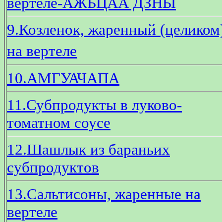
вертеле-АЖЬЦАА ДЗНЫ
9.Козленок, жаренный (целиком
на вертеле
10.АМГУАЧАПА
11.Субпродукты в луково-
томатном соусе
12.Шашлык из бараньих
субпродуктов
13.Сальтисоны, жаренные на
вертеле