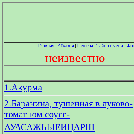
Главная
|
Абхазия
|
Пещера
|
Тайна имени
|
Фо
неизвестно
1.Акурма
2.Баранина, тушенная в луково-
томатном соусе-
АУАСАЖЬЫЕИЦАРШ