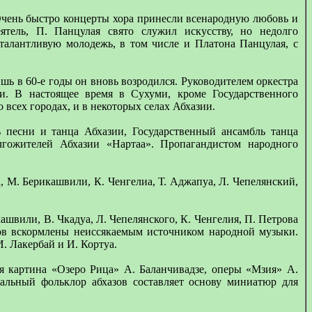
Очень быстро концерты хора принесли всенародную любовь и
ятель, П. Панцулая свято служил искусству, но недолго
талантливую молодежь, в том числе и Платона Панцулая, с
ь в 60-е годы он вновь возродился. Руководителем оркестра
ии. В настоящее время в Сухуми, кроме Государственного
всех городах, и в некоторых селах Абхазии.
 песни и танца Абхазии, Государственный ансамбль танца
гожителей Абхазии «Нартаа». Пропагандистом народного
а, М. Берикашвили, К. Ченгелиа, Т. Аджапуа, Л. Чепелянский,
швили, В. Чкадуа, Л. Чепелянского, К. Ченгелия, П. Петрова
ров вскормлены неиссякаемым источником народной музыки.
. Лакербай и И. Кортуа.
я картина «Озеро Рица» А. Баланчивадзе, оперы «Мзия» А.
льный фольклор абхазов составляет основу миниатюр для