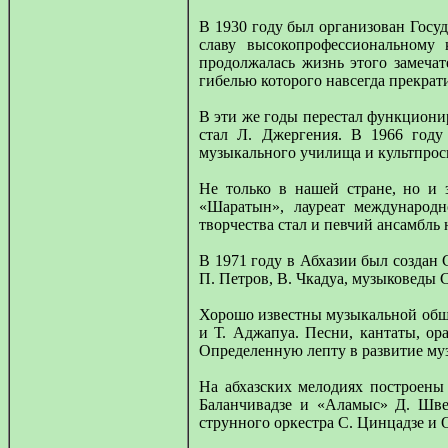
В 1930 году был организован Госу
славу высокопрофессиональному 
продолжалась жизнь этого замеча
гибелью которого навсегда прекрати
В эти же годы перестал функциони
стал Л. Джергения. В 1966 году
музыкального училища и культпросв
Не только в нашей стране, но и 
«Шаратын», лауреат международн
творчества стал и певчий ансамбль
В 1971 году в Абхазии был создан 
П. Петров, В. Чкадуа, музыковеды С
Хорошо известны музыкальной общес
и Т. Аджапуа. Песни, кантаты, о
Определенную лепту в развитие му
На абхазских мелодиях построены
Баланчивадзе и «Аламыс» Д. Шве
струнного оркестра С. Цинцадзе и О