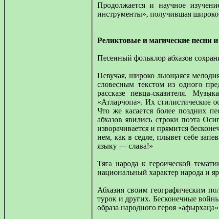
Продолжается и научное изучен
инструменты», получившая широкое
Реликтовые и магические песни 
Песенный фольклор абхазов сохрани
Певучая, широко льющаяся мелодия
словесным текстом из одного пр
рассказе певца-сказителя. Музы
«Атларчопа». Их стилистические о
Что же касается более поздних п
абхазов явились строки поэта Оси
изворачивается и прямится бесконе
нем, как в седле, плывет себе за
языку — слава!»
Тяга народа к героической темат
национальный характер народа и яр
Абхазия своим географическим пол
турок и других. Бесконечные войн
образа народного героя «афырхаца»