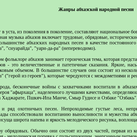
Жанры абхазской народной песни
 в уста, из поколения в поколение, составляют национальное бо
дная музыка абхазов включает трудовые, обрядовые, историческ
большинстве абхазских народных песен в качестве постоянно
, "сиуарайда", "уари-да-ра" (непереводимо).
фольклоре абхазов занимает героическая тема, которая предст
азов - это величественные и патетичные сказания. Яркие, 
ковым объемом. В большинстве случаев они состоят из неско
а" ("герой из героев"), которые чередуются с междометиями и р
народа, бесконечные войны с захватчиками воспитали в абхаз
 героя "афырхаца", наделенного лучшими качествами, определяю
ба Хаджарате, Пшкяч-Ипа Манче, Смыр Гудисе и Озбаке "Озбакь"
 и ряд охотничьих песен. Непроходимые густые леса, непр
ды способствовали воспитанию выносливости и мужества абхаз
рисуща широта напева и яркость мелодического рисунка, воплоща
у обрядовых. Обычно они состоят из двух частей, первая из к
рая - мелодическая попевка с пульсирующим, энергичным ритмо