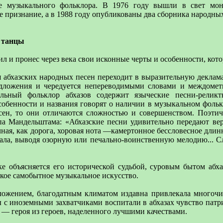
ие музыкального фольклора. В 1976 году вышли в свет мо
 признание, а в 1988 году опубликованы два сборника народны
и танцы
л и пронес через века свои исконные черты и особенности, кот
 абхазских народных песен переходит в выразительную деклам
едложения и чередуется непереводимыми словами и междомет
кальный фольклор абхазов содержит языческие песни-рели
собенности и названия говорят о наличии в музыкальном фольк
есен, то они отличаются сложностью и совершенством. Поэт
па Мандельштама: «Абхазские песни удивительно передают верх
чная, как дорога, хоровая нота —камертонное бессловесное длин
певала, выводя озорную или печально-воинственную мелодию... 
ике объясняется его исторической судьбой, суровым бытом аб
кое самобытное музыкальное искусство.
ожением, благодатным климатом издавна привлекала многочисл
ы с иноземными захватчиками воспитали в абхазах чувство пат
 — героя из героев, наделенного лучшими качествами.