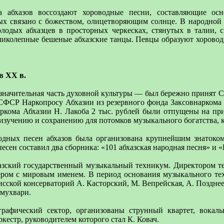
 абхазов воссоздают хороводные песни, составляющие осн
ых связано с божеством, олицетворяющим солнце. В народной 
лодых абхазцев в просторных черкесках, стянутых в талии, с 
ликолепные бешеные абхазские танцы. Певцы образуют хоровод.
в XX в.
начительная часть духовной культуры — был бережно принят Со
ФСР Наркопросу Абхазии из резервного фонда Заксовнаркома 
кома Абхазии Н. Лакоба 2 тыс. рублей были отпущены на при
 изучению и сохранению для потомков музыкального богатства, к
одных песен абхазов была организована крупнейшим знатоко
есен составил два сборника: «101 абхазская народная песня» и 
хазский государственный музыкальный техникум. Директором т
ром с мировым именем. В период основания музыкального те
исской консерваторий А. Касторский, М. Вепрейская, А. Поздне
Эмухвари.
рафический сектор, организованы струнный квартет, вокаль
естр, руководителем которого стал К. Ковач.