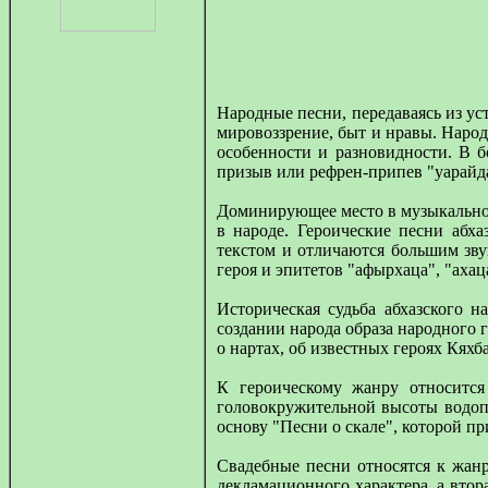
Народные песни, передаваясь из уст
мировоззрение, быт и нравы. Наро
особенности и разновидности. В 
призыв или рефрен-припев "уарайда"
Доминирующее место в музыкальном 
в народе. Героические песни абх
текстом и отличаются большим зву
героя и эпитетов "афырхаца", "ахац
Историческая судьба абхазского 
создании народа образа народного
о нартах, об известных героях Кях
К героическому жанру относится
головокружительной высоты водопа
основу "Песни о скале", которой п
Свадебные песни относятся к жанр
декламационного характера, а вто