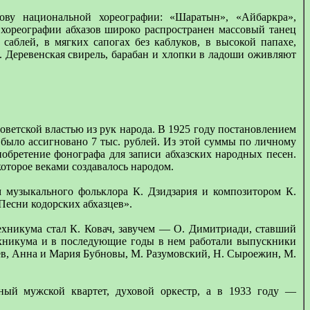
ову национальной хореографии: «Шаратын», «Айбаркра»,
хореографии абхазов широко распространен массовый танец
саблей, в мягких сапогах без каблуков, в высокой папахе,
 Деревенская свирель, барабан и хлопки в ладоши оживляют
ветской властью из рук народа. В 1925 году постановлением
было ассигновано 7 тыс. рублей. Из этой суммы по личному
обретение фонографа для записи абхазских народных песен.
оторое веками создавалось народом.
м музыкального фольклора К. Дзидзария и композитором К.
«Песни кодорских абхазцев».
ехникума стал К. Ковач, завучем — О. Димитриади, ставший
хникума и в последующие годы в нем работали выпускники
ев, Анна и Мария Бубновы, М. Разумовский, Н. Сыроежин, М.
ный мужской квартет, духовой оркестр, а в 1933 году —