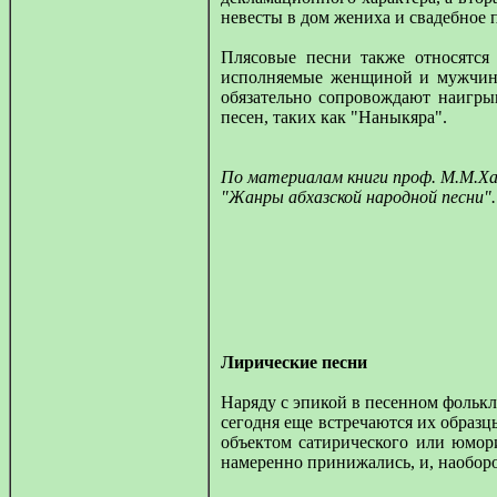
невесты в дом жениха и свадебное п
Плясовые песни также относятся
исполняемые женщиной и мужчино
обязательно сопровождают наигр
песен, таких как "Наныкяра".
По материалам книги проф. М.М.Х
"Жанры абхазской народной песни". 
Лирические песни
Наряду с эпикой в песенном фолькл
сегодня еще встречаются их образцы
объектом сатирического или юмори
намеренно принижались, и, наоборо