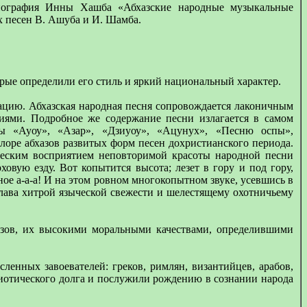
нография Инны Хашба «Абхазские народные музыкальные
х песен В. Ашуба и И. Шамба.
орые определили его стиль и яркий национальный характер.
ацию. Абхазская народная песня сопровождается лаконичным
иями. Подробное же содержание песни излагается в самом
кты «Ауоу», «Азар», «Дзиуоу», «Ацунух», «Песню оспы»,
лоре абхазов развитых форм песен дохристианского периода.
ическим восприятием неповторимой красоты народной песни
овую езду. Вот копытится высота; лезет в гору и под гору,
ное а-а-а! И на этом ровном многокопытном звуке, усевшись в
Слава хитрой языческой свежести и шелестящему охотничьему
хазов, их высокими моральными качествами, определившими
енных завоевателей: греков, римлян, византийцев, арабов,
риотического долга и послужили рождению в сознании народа