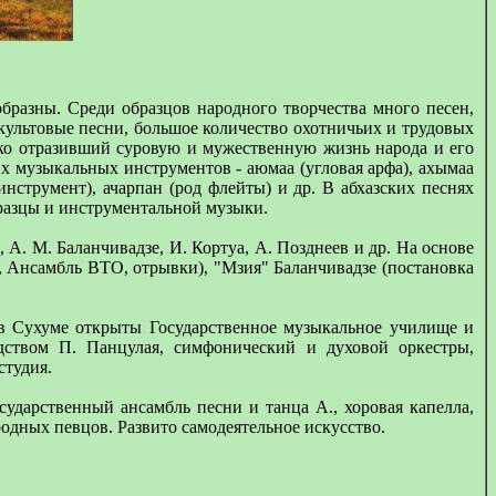
бразны. Среди образцов народного творчества много песен,
культовые песни, большое количество охотничьих и трудовых
рко отразивший суровую и мужественную жизнь народа и его
 музыкальных инструментов - аюмаа (угловая арфа), ахымаа
нструмент), ачарпан (род флейты) и др. В абхазских песнях
разцы и инструментальной музыки.
 А. М. Баланчивадзе, И. Кортуа, А. Позднеев и др. На основе
, Ансамбль ВТО, отрывки), "Мзия" Баланчивадзе (постановка
 в Сухуме открыты Государственное музыкальное училище и
дством П. Панцулая, симфонический и духовой оркестры,
студия.
ударственный ансамбль песни и танца А., хоровая капелла,
одных певцов. Развито самодеятельное искусство.