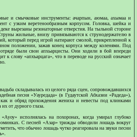
вые и смычковые инструменты: ачарпын, аюмаа, ахымаа и
нт с узким веретенообразным корпусом. Головка, шейка и
В деке вырезаны резонаторные отверстия. На тыльной стороне
к. Струны жильные, внизу привязываются к струнодержателю в
кий, который перед игрой натирают смолой, прикрепленной к
нном положении, зажав конец корпуса между коленями. Под
 отряде были свои апхьарцисты. Они ходили в бой впереди
т к слову «апхъарцага», что в переводе на русский означает
во.
свадьба складывалась из целого ряда сцен, сопровождавшихся
дебная песня «Уауредада» (в Гудаутской Абхазии «Радеда»),
, как и обряд прохождения жениха и невесты под клинками
 их от дурного глаза.
 «Ауоу» исполнялась на похоронах, когда умирал глубоко
поминках. С песней «Азар» трижды обводили лошадь вокруг
метить, что обычно лошадь чутко реагировала на звуки песни
ь».