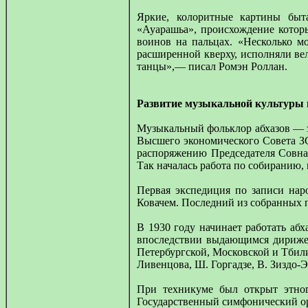
Яркие, колоритные картины быта
«Ауарашьа», происхождение котор
воинов на пальцах. «Несколько мо
расширенной кверху, исполняли ве
танцы»,— писал Ромэн Роллан.
Развитие музыкальной культуры 
Музыкальный фольклор абхазов — з
Высшего экономического Совета ЗС
распоряжению Председателя Совнар
Так началась работа по собиранию,
Первая экспедиция по записи нар
Ковачем. Последний из собранных п
В 1930 году начинает работать аб
впоследствии выдающимся дириже
Петербургской, Московской и Тбил
Ливенцова, Ш. Горгадзе, В. Зиздо-
При техникуме был открыт этног
Государственный симфонический орк