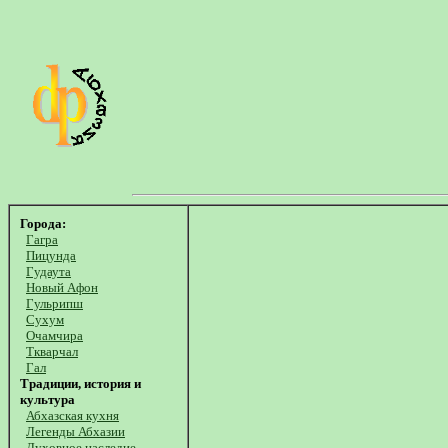
Города:
Гагра
Пицунда
Гудаута
Новый Афон
Гульрипш
Сухум
Очамчира
Ткварчал
Гал
Традиции, история и
культура
Абхазская кухня
Легенды Абхазии
Духовное наследие