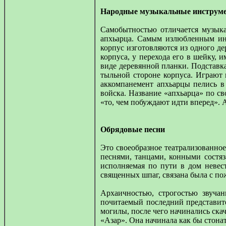
Народные музыкальные инструм
Самобытностью отличается музык
апхьарца. Самым излюбленным инс
корпус изготовляются из одного де
корпуса, у перехода его в шейку, 
виде деревянной планки. Подставк
тыльной стороне корпуса. Играют
аккомпанемент апхьарцы пелись в
войска. Название «апхьарца» по св
«то, чем побуждают идти вперед». 
Обрядовые песни
Это своеобразное театрализованное
песнями, танцами, конными состяз
исполняемая по пути в дом невес
священных шпаг, связана была с пож
Архаичностью, строгостью звуча
почитаемый последний представит
могилы, после чего начинались ска
«Азар». Она начинала как бы стонат