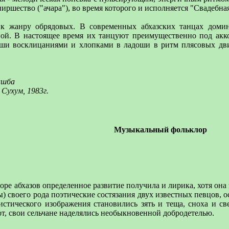
иршество ("ачара"), во время которого и исполняется "Свадебная
 к жанру обрядовых. В современных абхазских танцах дом
й. В настоящее время их танцуют преимущественно под акко
ыши восклицаниями и хлопками в ладоши в ритм плясовых дв
ашба
Сухум, 1983г.
Музыкальный фольклор
оре абхазов определенное развитие получила и лирика, хотя она
) своего рода поэтические состязания двух известных певцов, ос
стического изображения становились зять и теща, сноха и с
т, свои сельчане наделялись необыкновенной добродетелью.