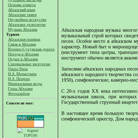
Основы этикета
Абхазский язык
Абхазские тамги
Оружейное исскуство
Абхазское долголетие
Музыка Абхазии
Абхазская народная музыка многог
Туризм
музыкальный строй которых свидет
Абхазская граница
песен. Особое место в абхазском 
Связь в Абхазии
характер. Новый быт и мироощущен
Военно-Сухумская дорога
(инструмент типа цитры, трапецие
Погода в Абхазии
инструмент обычно является акком
Отдых в Абхазии
Специальные экскурсии
Записями абхазских народных песен 
Озеро Рица
Н.А. Монастырь
абхазского народного творчества 
Н.А. Пещера
1950), симфонические, камерно-ин
Минеральные воды
Горы Абхазии
С 20-х годов XX века интенсивно
Фотоальбом
музыкальная школа, при которых
Государственный струнный квартет
Совсем не мое:
В настоящее время большую творче
симфонический оркестр, Дом народн