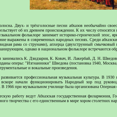
олосна. Двух- и трёхголосные песни абхазов необычайно своео
ельствует об их древнем происхождении. К их числу относятся 
музыкальном фольклоре занимает историко-героический эпос, я
ие выражены в современных народных песнях. Среди абхазских
видная рама со струнами), апхерца (двухструнный смычковый и
панирующим, однако в национальном фольклоре встречаются об
занимались К. Дзидзария, К. Ковач, И. Лакербай, Д. Н. Шведов,
созданы оперы: "Изгнанники" Шведова (постановка 1940, Москва
струментальные и вокальные произведения.
 развивается профессиональная музыкальная культура. В 1930
 вскоре начали функционировать Народный хор под руково
. В 1966 при музыкальном училище была организована Оперная 
скую работу ведут Абхазская государственная филармония, Гос
ого творчества с его единственным в мире хором столетних нар