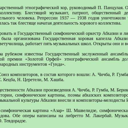
дарственный этнографический хор, руководимый П. Панцулая. 
коллективу. Блестящий музыкант, патриот, общественный де
тельного человека. Репрессии 1937 — 1938 годов уничтожили 
лась так блестяще начатая деятельность хорового коллектива.
ровать и Государственный симфонический оркестр Абхазии и лиш
 была организована Государственная хоровая капелла Абхаз
етучилища, работает пять музыкальных школ. Открыты они и во 
за рубежом известны Государственный заслуженный ансамбль
ой премии «Золотой Орфей» этнографический ансамбль дол
 народных инструментов «Гунда».
Союз композиторов, в состав которого вошли: А. Чичба, Р. Гумб
. Кецба, Н. Церетели, М. Хашба.
твенности Абхазии произведения А. Чичба, Р. Гумба, М. Берика
ратории, симфонические картины, поэмы абхазских композито
зыкальной культуры Абхазии внесли и композиторы-мелодисты И
 симфоническая картина «Азар» Ш. Мшвелидзе, симфоническа
дова. Обе оперы написаны на либретто М. Лакербай. Музыка
. Тевдорадзе.