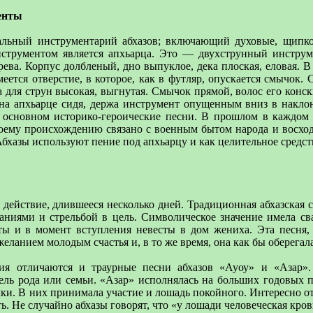
енты
альный инструментарий абхазов; включающий духовые, щипко
трументом является апхьарца. Это — двухструнный инструме
рева. Корпус долбленый, дно выпуклое, дека плоская, еловая. 
имеется отверстие, в которое, как в футляр, опускается смычо
а для струн высокая, выгнутая. Смычок прямой, волос его конс
 на апхьарце сидя, держа инструмент опущенным вниз в накло
 основном историко-героические песни. В прошлом в каждом
оему происхождению связано с военным бытом народа и восходи
Абхазы используют пение под апхьарцу и как целительное средст
 действие, длившееся несколько дней. Традиционная абхазская 
аниями и стрельбой в цель. Символическое значение имела сва
ты и в момент вступления невесты в дом жениха. Эта песня
еланием молодым счастья и, в то же время, она как бы оберегала
ния отличаются и траурные песни абхазов «Ауоу» и «Азар».
ель рода или семьи. «Азар» исполнялась на больших годовых 
чки. В них принимала участие и лошадь покойного. Интересно от
ь. Не случайно абхазы говорят, что «у лошади человеческая кров