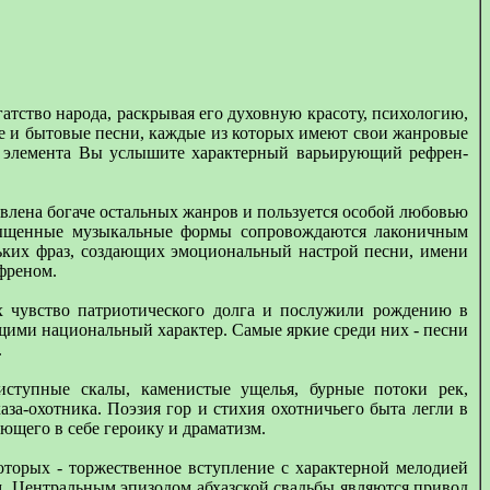
гатство народа, раскрывая его духовную красоту, психологию,
ие и бытовые песни, каждые из которых имеют свои жанровые
го элемента Вы услышите характерный варьирующий рефрен-
авлена богаче остальных жанров и пользуется особой любовью
насыщенные музыкальные формы сопровождаются лаконичным
льких фраз, создающих эмоциональный настрой песни, имени
ефреном.
ах чувство патриотического долга и послужили рождению в
щими национальный характер. Самые яркие среди них - песни
.
иступные скалы, каменистые ущелья, бурные потоки рек,
а-охотника. Поэзия гор и стихия охотничьего быта легли в
ющего в себе героику и драматизм.
оторых - торжественное вступление с характерной мелодией
м. Центральным эпизодом абхазской свадьбы являются привод