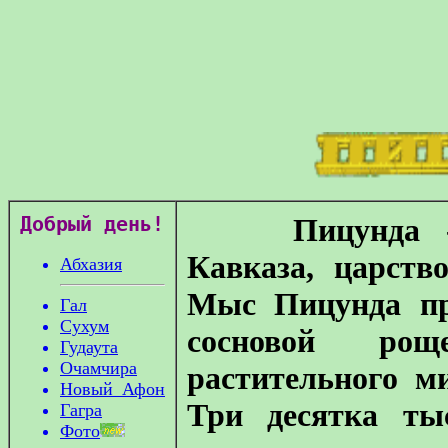
Добрый день!
Пицунда - "Г
Кавказа, царств
Абхазия
Мыс Пицунда пр
Гал
Сухум
сосновой рощ
Гудаута
Очамчира
растительного м
Новый_Афон
Три десятка ты
Гагра
Фото