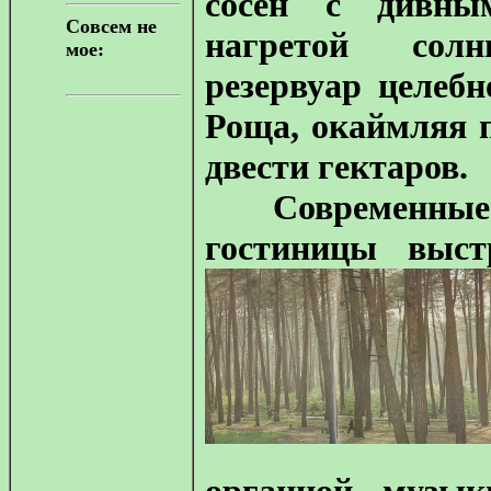
сосен с дивн
Совсем не
нагретой сол
мое:
резервуар целебн
Роща, окаймляя п
двести гектаров.
Современные к
гостиницы выст