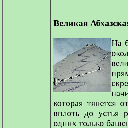
Великая Абхазска
На б
око
вел
пря
скр
нач
которая тянется 
вплоть до устья 
одних только башен