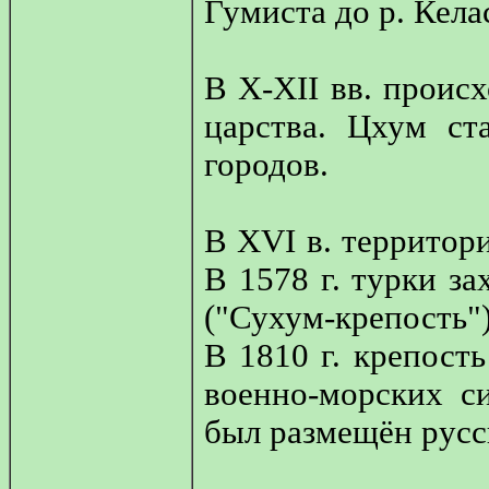
Гумиста до р. Кела
В Х-ХII вв. проис
царства. Цхум ст
городов.
В XVI в. территор
В 1578 г. турки за
("Сухум-крепость")
В 1810 г. крепост
военно-морских с
был размещён русс