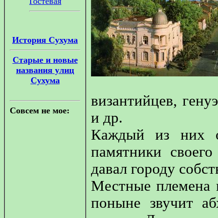
Гостевая
История Сухума
Старые и новые
названия улиц
Сухума
византийцев, гену
Совсем не мое:
и др.
Каждый из них о
памятники своего
давал городу собст
Местные племена н
поныне звучит аб