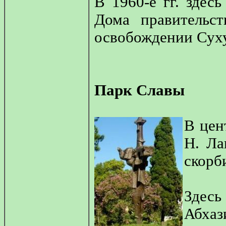
В 1960-е гг. здес
Дома правительс
освобождении Сухум
Парк Славы
В цен
Н. Ла
скорб
Здесь
Абха