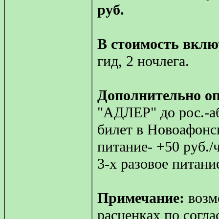
руб.
В стоимость вкл
гид, 2 ночлега.
Дополнительно оп
"АДЛЕР" до рос.-аб
билет в Новоафонск
питание- +50 руб./ч
3-х разовое питание
Примечание:
возм
расценках по согла