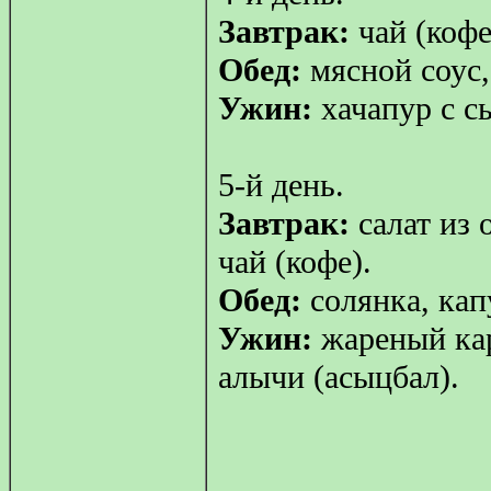
Завтрак:
чай (кофе
Обед:
мясной соус,
Ужин:
хачапур с с
5-й день.
Завтрак:
салат из 
чай (кофе).
Обед:
солянка, кап
Ужин:
жареный кар
алычи (асыцбал).