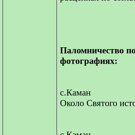
Паломничество по
фотографиях:
с.Каман
Около Святого ист
с.Каман