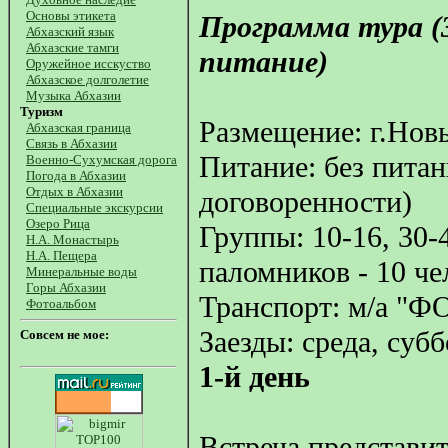
Основы этикета
Программа тура (3 
Абхазский язык
Абхазские тамги
питание)
Оружейное исскуство
Абхазское долголетие
Музыка Абхазии
Туризм
Размещение: г.Нов
Абхазская граница
Связь в Абхазии
Питание: без питан
Военно-Сухумская дорога
Погода в Абхазии
Отдых в Абхазии
договоренности)
Специальные экскурсии
Озеро Рица
Группы: 10-16, 30-
Н.А. Монастырь
Н.А. Пещера
паломников - 10 че
Минеральные воды
Горы Абхазии
Транспорт: м/а "Ф
Фотоальбом
Заезды: среда, суб
Совсем не мое:
1-й день
Встреча представит