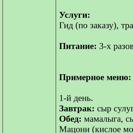
Услуги:
Гид (по заказу), т
Питание:
3-х разо
Примерное меню:
1-й день.
Завтрак:
сыр сулуг
Обед:
мамалыга, сы
Мацони (кислое мол