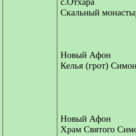
с.Отхара
Скальный монасты
Новый Афон
Келья (грот) Симо
Новый Афон
Храм Святого Сим