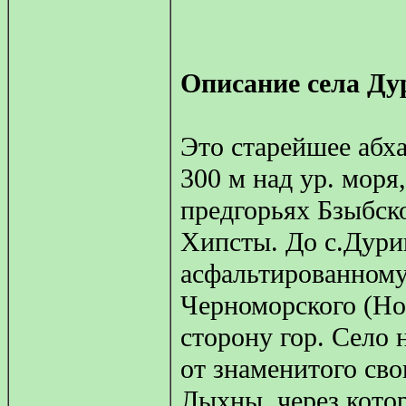
Описание села Д
Это старейшее абха
300 м над ур. моря
предгорьях Бзыбско
Хипсты. До с.Дури
асфальтированному
Черноморского (Но
сторону гор. Село н
от знаменитого св
Лыхны, через кото