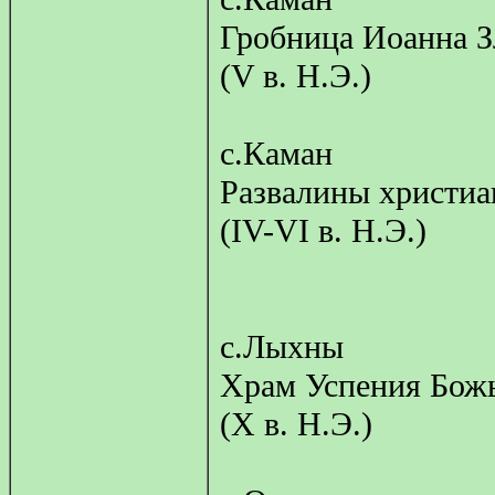
Гробница Иоанна З
(V в. Н.Э.)
с.Каман
Развалины христиа
(IV-VI в. Н.Э.)
c.Лыхны
Храм Успения Бож
(Х в. Н.Э.)