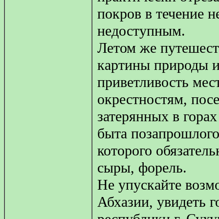
покров в течение н
недоступным.
Летом же путешес
картины природы и
приветливость мес
окрестностям, пос
затерянных в гора
быта позапрошлого 
которого обязател
сыры, форель.
Не упускайте возм
Абхазии, увидеть г
республики г. Суху