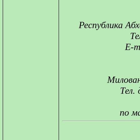
Республика Абх
Те
E-m
Милован
Тел.
по м