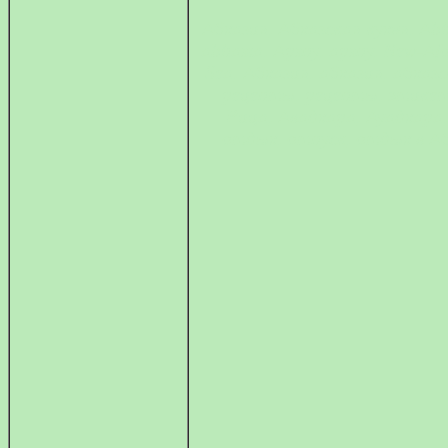
Абхазия, Абхазская кухня, Abh
abhasia, Apsny, apsny, New-Af
Sea, Абхазия, абхазия, абхазс
рецепты, рецепты, этикет,
Рица, Авадхара, Ауадхара,
отдых, отпуск, отдых в А