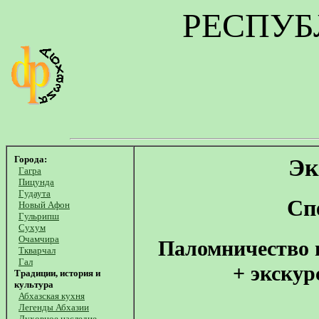
РЕСПУБ
Города:
Эк
Гагра
Пицунда
Гудаута
Сп
Новый Афон
Гульрипш
Сухум
Очамчира
Паломничество 
Ткварчал
Гал
+ экску
Традиции, история и
культура
Абхазская кухня
Легенды Абхазии
Духовное наследие