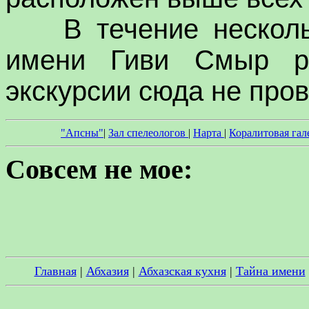
В течение нескольки
имени Гиви Смыр ра
экскурсии сюда не пров
"Апсны"
|
Зал спелеологов
|
Нарта
|
Коралитовая гал
Совсем не мое:
Главная
|
Абхазия
|
Абхазская кухня
|
Тайна имени