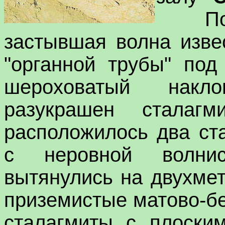
Пол з
застывшая волна изве
"органной трубы" под
шероховатый накл
разукрашен сталаг
расположилось два ста
с неровной волнис
вытянулись на двухмет
приземистые матово-б
сталагмиты с плоски