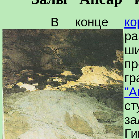
В конце
ко
р
ш
п
г
"А
ст
за
Г