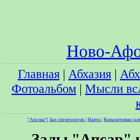
Ново-Афо
Главная
|
Абхазия
|
Абх
Фотоальбом
|
Мысли вс
"Апсны"
|
Зал спелеологов
|
Нарта
|
Коралитовая гал
Залы "Апсар" 