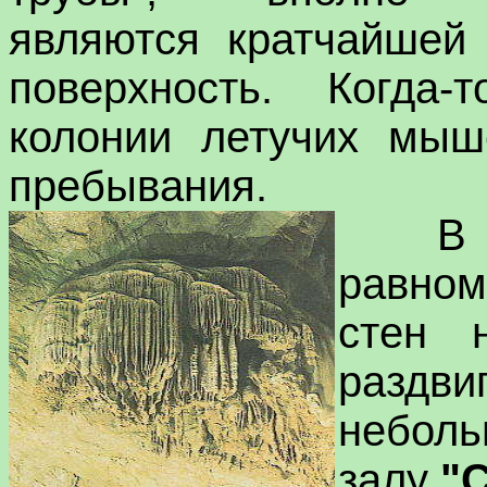
являются кратчайшей
поверхность. Когда
колонии летучих мыш
пребывания.
В 
равном
стен 
раздви
неболь
залу
"