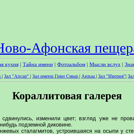
Ново-Афонская пещер
ая кухня
|
Тайна имени
|
Фотоальбом
|
Мысли вслух
|
Зна
а
|
Зал "Апсар"
|
Зал имени Гиви Смыр
|
Аюхаа
|
Зал "Иверия"
|
За
Кораллитовая галерея
двинулись, изменили цвет; взгляд уже не пров
-нибудь подземной диковине.
евых сталагмитов, устроившаяся на осыпи у стены