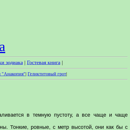
а
ки зодиака
|
Гостевая книга
|
л "Анакопия"
|
Геликтитовый грот
|
аливается в темную пустоту, а все чаще и чаще
. Тонкие, ровные, с метр высотой, они как бы с