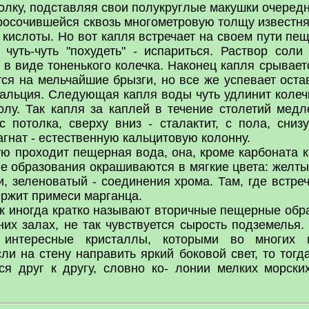
толку, подставляя свои полукруглые макушки очередн
сочившейся сквозь многометровую толщу известняка
 кислоты. Но вот капля встречает на своем пути пе
 чуть-чуть "похудеть" - испариться. Раствор сол
 в виде тоненького колечка. Наконец капля срывает
тся на мельчайшие брызги, но все же успевает оста
кальция. Следующая капля воды чуть удлинит колеч
олу. Так капля за каплей в течение столетий медл
 потолка, сверху вниз - сталактит, с пола, сниз
агнат - естественную кальцитовую колонну.
ю проходит пещерная вода, она, кроме карбоната к
ые образования окрашиваются в мягкие цвета: желты
и, зеленоватый - соединения хрома. Там, где встр
ержит примеси марганца.
ак иногда кратко называют вторичные пещерные обр
их залах, не так чувствуется сырость подземелья. 
ь интересные кристаллы, которыми во многих
и на стену направить яркий боковой свет, то тог
ся друг к другу, словно ко- лонии мелких морски