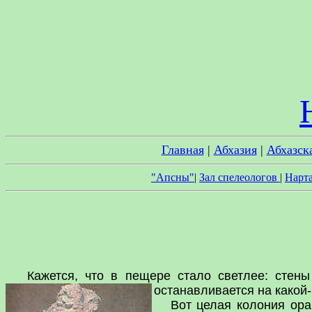
Главная
|
Абхазия
|
Абхазск
"Апсны"
|
Зал спелеологов
|
Нарт
Кажется, что в пещере стало светлее: стены с
останавливается на какой
Вот целая колония оранж