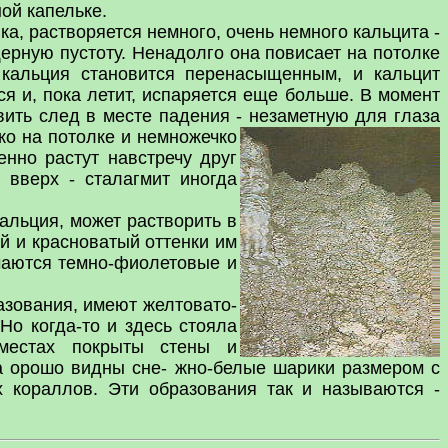
ой капельке.
, растворяется немного, очень немного кальцита -
щерную пустоту. Ненадолго она повисает на потолке
и кальция становится перенасыщенным, и кальцит
ся и, пока летит, испаряется еще больше. В момент
вить след в месте падения - незаметную для глаза
ко на потолке и немножечко
енно растут навстречу друг
у вверх - сталагмит иногда
альция, может растворить в
й и красноватый оттенки им
ечаются темно-фиолетовые и
азования, имеют желтовато-
Но когда-то и здесь стояла
 местах покрыты стены и
да орошо видны сне- жно-белые шарики размером с
х кораллов. Эти образования так и называются -