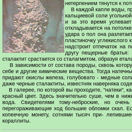
нетерпением тянутся к по
В каждой капле воды, про
кальциевой соли угольной
и за это время успевает
откладывается на потолке
удара о пол она разлетае
пластиночку углекислого
надстроит отпечаток на п
другу пещерные братья: с
сталактит срастается со сталагмитом, образуя етал
В зависимости от состава породы, сквозь котору
себе и другие химические вещества. Тогда натечн
придают окислы железа, голубовато - медные сол
даже черные сталактиты, известняк наверняка сод
В галерее, по которой вы проходите, "натеки", к
красный цвет. Здесь значительно суше, чем в нижн
вода. Свидетелями тому-неброские, но очен
перегораживающие ход большие обломки скал. Есл
копеечную монету, сотнями тысяч при- лепившие
кораллиты.