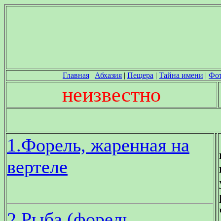
Главная
|
Абхазия
|
Пещера
|
Тайна имени
|
Фо
неизвестно
1.Форель, жаренная на
вертеле
2.Рыба (форель,