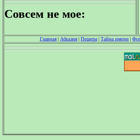
Совсем не мое:
Главная
|
Абхазия
|
Пещера
|
Тайна имени
|
Фо
Абхазия, Абхазская кухня, Abhazia, Abhasi
abhasia, Apsny, apsny, New-Afon, Gagra
Black Sea, Абхазия, абхазия, абхазская 
абхазские рецепты, рецепты, этикет, Га
озеро, Рица, Авадхара, Ауадхара, Нов
море, отдых, отпуск, отдых в Абхазии,
С