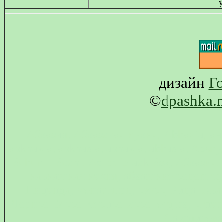
дизайн
Г
©
dpashka.
Абхазия, Абхазская кухня, Abhazia, ан
abkhazia, abkhasia, abhazia, abhasia, Aps
Suhumi, Sochi, Adler, Black Sea, Абхазия
кавказская кухня, абхазские рецепты,
Пицунда, монастырь, озеро, Рица, Ав
Черное, Море, черное море, отдых, отпус
Самшитова