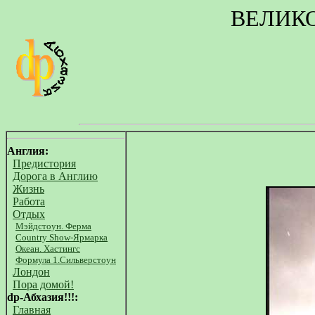
ВЕЛИК
Англия:
Предистория
Дорога в Англию
Жизнь
Работа
Отдых
Мэйдстоун. Ферма
Country Show-Ярмарка
Океан. Хастингс
Формула 1.Сильверстоун
Лондон
Пора домой!
dp-Абхазия!!!:
Главная