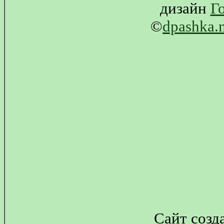
дизайн
Г
©
dpashka.
Абхазия, Абхазская кухня, Abhazia, ан
abkhazia, abkhasia, abhazia, abhasia, Aps
Suhumi, Sochi, Adler, Black Sea, Абхазия
кавказская кухня, абхазские рецепты,
Пицунда, монастырь, озеро, Рица, Ав
Черное, Море, черное море, отдых, отпус
Самшитова
Сайт созд