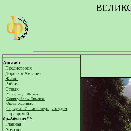
ВЕЛИК
Англия:
Предистория
Дорога в Англию
Жизнь
Работа
Отдых
Мэйдстоун. Ферма
Country Show-Ярмарка
Океан. Хастингс
Лондон
Формула 1.Сильверстоун
Пора домой!
dp-Абхазия!!!:
Главная
Абхазия